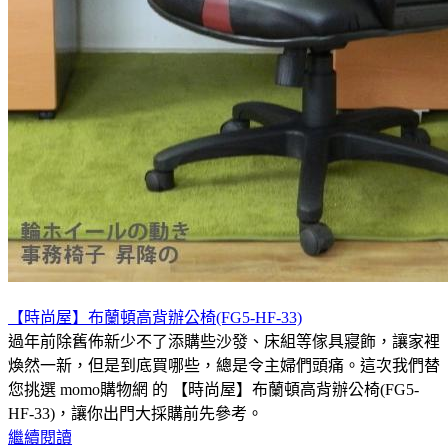
【時尚屋】布蘭頓高背辦公椅(FG5-HF-33)
過年前除舊佈新少不了添購些沙發、床組等傢具寢飾，讓家裡
煥然一新，但是到底買哪些，總是令主婦們頭痛。這次我們替
您挑選 momo購物網 的 【時尚屋】布蘭頓高背辦公椅(FG5-
HF-33)，讓你出門大採購前先參考。
繼續閱讀