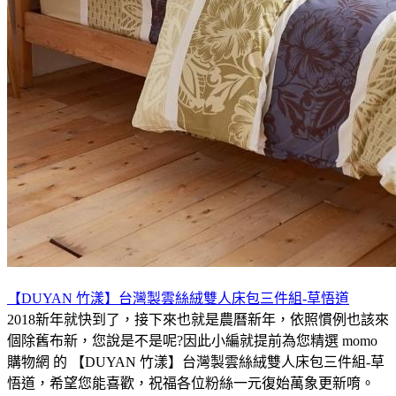
【DUYAN 竹漾】台灣製雲絲絨雙人床包三件組-草悟道
2018新年就快到了，接下來也就是農曆新年，依照慣例也該來
個除舊布新，您說是不是呢?因此小編就提前為您精選 momo
購物網 的 【DUYAN 竹漾】台灣製雲絲絨雙人床包三件組-草
悟道，希望您能喜歡，祝福各位粉絲一元復始萬象更新唷。