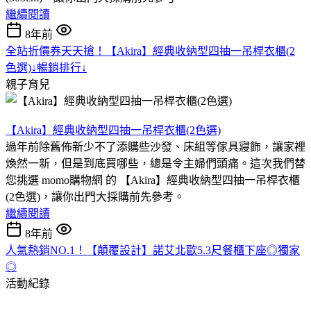
繼續閱讀
8年前
全站折價券天天搶！【Akira】經典收納型四抽一吊桿衣櫃(2
色選)↓暢銷排行↓
親子育兒
【Akira】經典收納型四抽一吊桿衣櫃(2色選)
過年前除舊佈新少不了添購些沙發、床組等傢具寢飾，讓家裡
煥然一新，但是到底買哪些，總是令主婦們頭痛。這次我們替
您挑選 momo購物網 的 【Akira】經典收納型四抽一吊桿衣櫃
(2色選)，讓你出門大採購前先參考。
繼續閱讀
8年前
人氣熱銷NO.1！【顛覆設計】諾艾北歐5.3尺餐櫃下座◎獨家
◎
活動紀錄