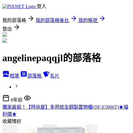
登入
我的部落格
我的部落格後台
我的帳號
登出
angelinepaqqjl的部落格
相簿
部落格
名片
8年前
獨家最殺！【時尚屋】多用途全鋼製置物櫃(DF-E5006T)★福
利價★
收藏嗜好