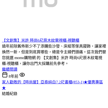
【文創集】米許 時尚6尺原木紋電視櫃-視聽櫃
過年前除舊佈新少不了添購些沙發、床組等傢具寢飾，讓家裡
煥然一新，但是到底買哪些，總是令主婦們頭痛。這次我們替
您挑選 momo購物網 的 【文創集】米許 時尚6尺原木紋電視
櫃-視聽櫃，讓你出門大採購前先參考。
繼續閱讀
8年前
家人勸敗的【時尚屋】亞泰純白7.2尺書櫃(853-1)★優惠專區
★
結婚紀錄