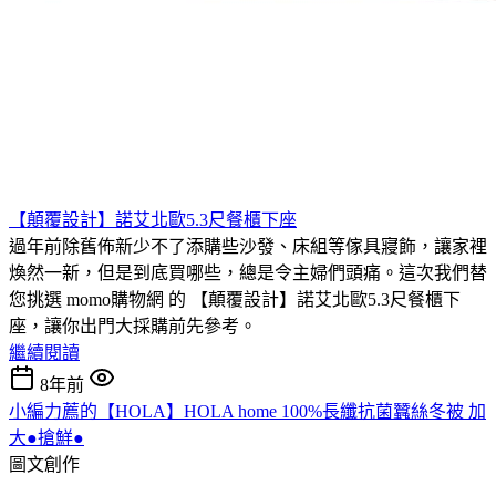
【顛覆設計】諾艾北歐5.3尺餐櫃下座
過年前除舊佈新少不了添購些沙發、床組等傢具寢飾，讓家裡
煥然一新，但是到底買哪些，總是令主婦們頭痛。這次我們替
您挑選 momo購物網 的 【顛覆設計】諾艾北歐5.3尺餐櫃下
座，讓你出門大採購前先參考。
繼續閱讀
8年前
小編力薦的【HOLA】HOLA home 100%長纖抗菌蠶絲冬被 加
大●搶鮮●
圖文創作