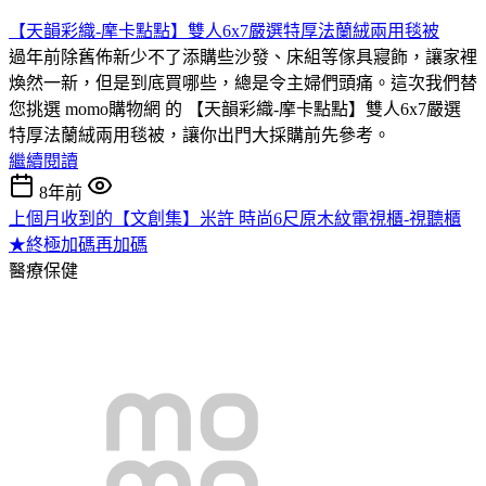
【天韻彩織-摩卡點點】雙人6x7嚴選特厚法蘭絨兩用毯被
過年前除舊佈新少不了添購些沙發、床組等傢具寢飾，讓家裡
煥然一新，但是到底買哪些，總是令主婦們頭痛。這次我們替
您挑選 momo購物網 的 【天韻彩織-摩卡點點】雙人6x7嚴選
特厚法蘭絨兩用毯被，讓你出門大採購前先參考。
繼續閱讀
8年前
上個月收到的【文創集】米許 時尚6尺原木紋電視櫃-視聽櫃
★終極加碼再加碼
醫療保健