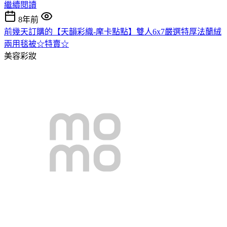
繼續閱讀
8年前
前幾天訂購的【天韻彩織-摩卡點點】雙人6x7嚴選特厚法蘭絨
兩用毯被☆特賣☆
美容彩妝