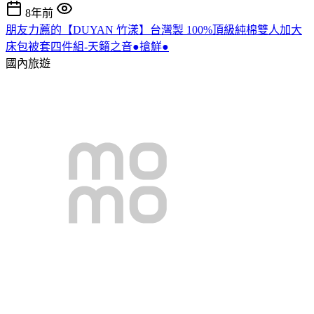
8年前
朋友力薦的【DUYAN 竹漾】台灣製 100%頂級純棉雙人加大
床包被套四件組-天籟之音●搶鮮●
國內旅遊