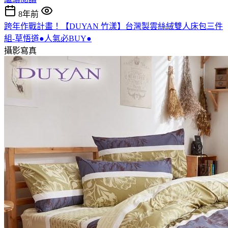
8年前
跨年作戰計畫！【DUYAN 竹漾】台灣製雲絲絨雙人床包三件
組-草悟道●人氣必BUY●
攝影寫真