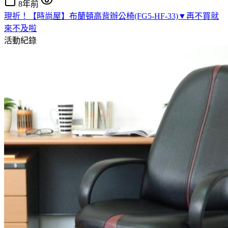
8年前
現折！【時尚屋】布蘭頓高背辦公椅(FG5-HF-33)▼再不買就
來不及啦
活動紀錄