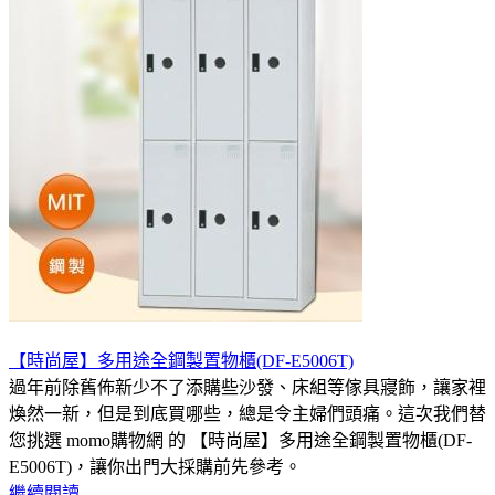
【時尚屋】多用途全鋼製置物櫃(DF-E5006T)
過年前除舊佈新少不了添購些沙發、床組等傢具寢飾，讓家裡
煥然一新，但是到底買哪些，總是令主婦們頭痛。這次我們替
您挑選 momo購物網 的 【時尚屋】多用途全鋼製置物櫃(DF-
E5006T)，讓你出門大採購前先參考。
繼續閱讀