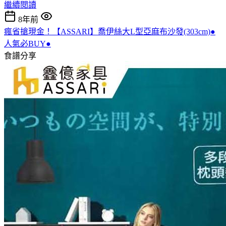
繼續閱讀
8年前
瘋省搶現金！【ASSARI】喬伊絲大L型亞麻布沙發(303cm)●
人氣必BUY●
食譜分享