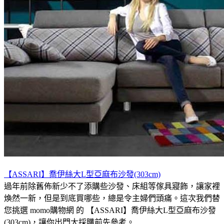
【ASSARI】喬伊絲大L型亞麻布沙發(303cm)
過年前除舊佈新少不了添購些沙發、床組等傢具寢飾，讓家裡
煥然一新，但是到底買哪些，總是令主婦們頭痛。這次我們替
您挑選 momo購物網 的 【ASSARI】喬伊絲大L型亞麻布沙發
(303cm)，讓你出門大採購前先參考。