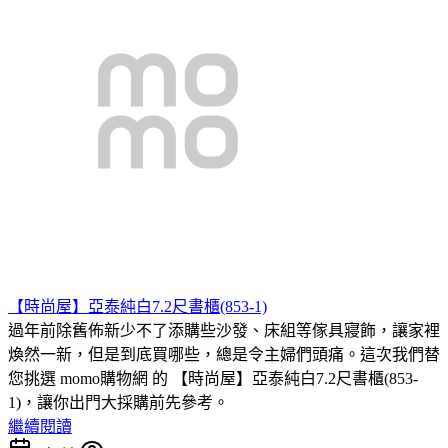
【時尚屋】亞泰純白7.2尺書櫃(853-1)
過年前除舊佈新少不了添購些沙發、床組等傢具寢飾，讓家裡
煥然一新，但是到底買哪些，總是令主婦們頭痛。這次我們替
您挑選 momo購物網 的 【時尚屋】亞泰純白7.2尺書櫃(853-
1)，讓你出門大採購前先參考。
繼續閱讀