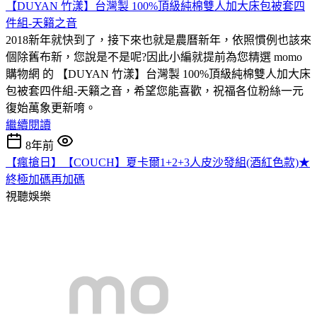
【DUYAN 竹漾】台灣製 100%頂級純棉雙人加大床包被套四
件組-天籟之音
2018新年就快到了，接下來也就是農曆新年，依照慣例也該來
個除舊布新，您說是不是呢?因此小編就提前為您精選 momo
購物網 的 【DUYAN 竹漾】台灣製 100%頂級純棉雙人加大床
包被套四件組-天籟之音，希望您能喜歡，祝福各位粉絲一元
復始萬象更新唷。
繼續閱讀
8年前
【瘋搶日】【COUCH】夏卡爾1+2+3人皮沙發組(酒紅色款)★
終極加碼再加碼
視聽娛樂